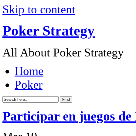
Skip to content
Poker Strategy
All About Poker Strategy
Home
Poker
Participar en juegos de