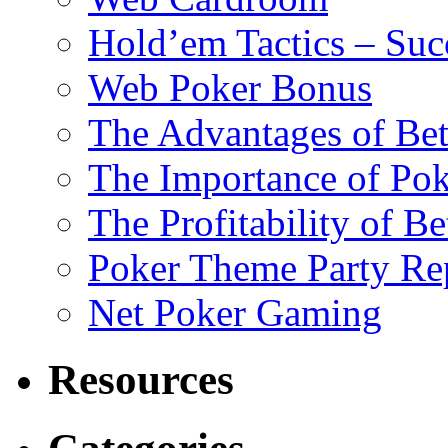
Hold’em Tactics – Suc
Web Poker Bonus
The Advantages of Bet
The Importance of Po
The Profitability of B
Poker Theme Party Rep
Net Poker Gaming
Resources