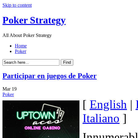
Skip to content
Poker Strategy
All About Poker Strategy
Home
Poker
Participar en juegos de Poker
Mar
19
Poker
[
English
|
Italiano
]
Innumerabl