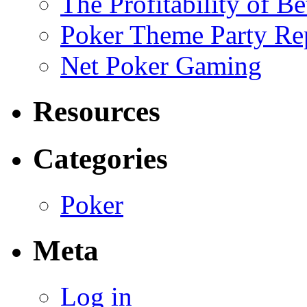
The Profitability of B
Poker Theme Party Rep
Net Poker Gaming
Resources
Categories
Poker
Meta
Log in