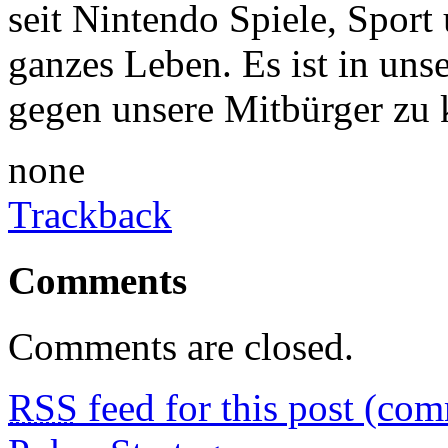
seit Nintendo Spiele, Sport
ganzes Leben. Es ist in un
gegen unsere Mitbürger zu 
none
Trackback
Comments
Comments are closed.
RSS
feed for this post (co