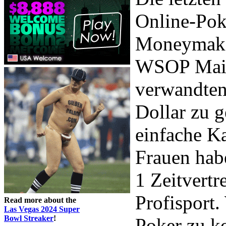
Online-Pok
Moneymaker
WSOP Main 
verwandten
Dollar zu g
einfache K
Frauen hab
1 Zeitvert
Profisport
Read more about the
Las Vegas 2024 Super
Bowl Streaker
!
Poker zu ko