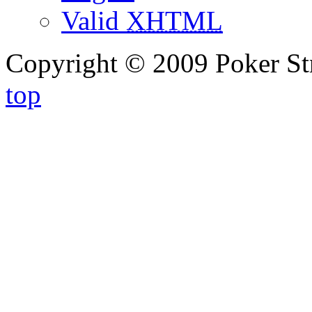
Valid
XHTML
Copyright © 2009 Poker St
top